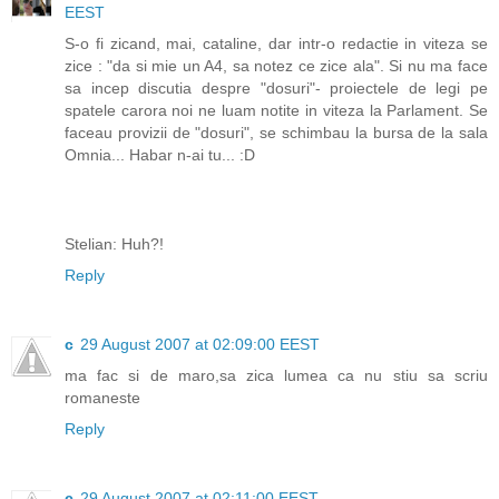
EEST
S-o fi zicand, mai, cataline, dar intr-o redactie in viteza se
zice : "da si mie un A4, sa notez ce zice ala". Si nu ma face
sa incep discutia despre "dosuri"- proiectele de legi pe
spatele carora noi ne luam notite in viteza la Parlament. Se
faceau provizii de "dosuri", se schimbau la bursa de la sala
Omnia... Habar n-ai tu... :D
Stelian: Huh?!
Reply
c
29 August 2007 at 02:09:00 EEST
ma fac si de maro,sa zica lumea ca nu stiu sa scriu
romaneste
Reply
c
29 August 2007 at 02:11:00 EEST