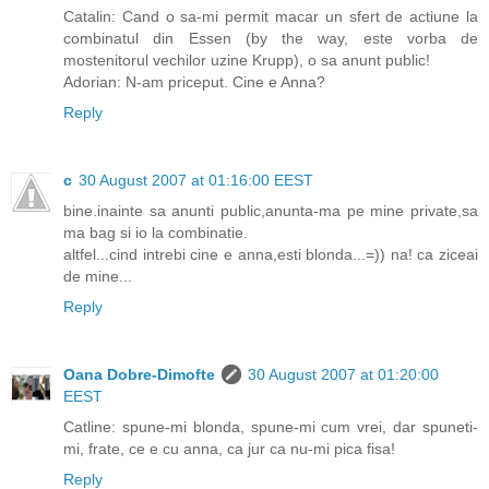
Catalin: Cand o sa-mi permit macar un sfert de actiune la
combinatul din Essen (by the way, este vorba de
mostenitorul vechilor uzine Krupp), o sa anunt public!
Adorian: N-am priceput. Cine e Anna?
Reply
c
30 August 2007 at 01:16:00 EEST
bine.inainte sa anunti public,anunta-ma pe mine private,sa
ma bag si io la combinatie.
altfel...cind intrebi cine e anna,esti blonda...=)) na! ca ziceai
de mine...
Reply
Oana Dobre-Dimofte
30 August 2007 at 01:20:00
EEST
Catline: spune-mi blonda, spune-mi cum vrei, dar spuneti-
mi, frate, ce e cu anna, ca jur ca nu-mi pica fisa!
Reply