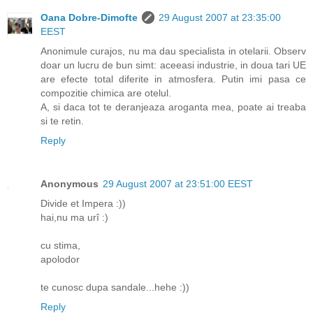
Oana Dobre-Dimofte
29 August 2007 at 23:35:00
EEST
Anonimule curajos, nu ma dau specialista in otelarii. Observ
doar un lucru de bun simt: aceeasi industrie, in doua tari UE
are efecte total diferite in atmosfera. Putin imi pasa ce
compozitie chimica are otelul.
A, si daca tot te deranjeaza aroganta mea, poate ai treaba
si te retin.
Reply
Anonymous
29 August 2007 at 23:51:00 EEST
Divide et Impera :))
hai,nu ma urî :)
cu stima,
apolodor
te cunosc dupa sandale...hehe :))
Reply