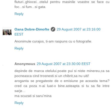
fluturi..ghiocei...otelul pentru masinile voastre se face cu
foc...si fum...si gata.
Reply
Oana Dobre-Dimofte
29 August 2007 at 23:16:00
EEST
Anonimule curajos, ti-am raspuns cu o fotografie.
Reply
Anonymous
29 August 2007 at 23:30:00 EEST
depinde de marca otelului.poate pui si niste minereu,ca sa
pocneasca cind trosnesti.si un chibrit,sa nu uiti!
aroganta se pregateste de o emisiune pe aceasta tema?
cred ca poza n-ai luat-o bine.asteapta si tu sa fie intre
sarje...
ma scuzati si saru'mina
Reply