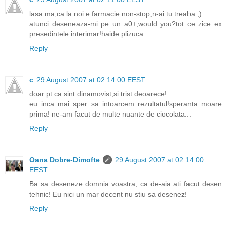
lasa ma,ca la noi e farmacie non-stop,n-ai tu treaba ;)
atunci deseneaza-mi pe un a0+,would you?tot ce zice ex
presedintele interimar!haide plizuca
Reply
c
29 August 2007 at 02:14:00 EEST
doar pt ca sint dinamovist,si trist deoarece!
eu inca mai sper sa intoarcem rezultatul!speranta moare
prima! ne-am facut de multe nuante de ciocolata...
Reply
Oana Dobre-Dimofte
29 August 2007 at 02:14:00
EEST
Ba sa deseneze domnia voastra, ca de-aia ati facut desen
tehnic! Eu nici un mar decent nu stiu sa desenez!
Reply